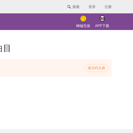
搜索
登录
注册
钢镚充值
APP下载
曲目
激活码兑换