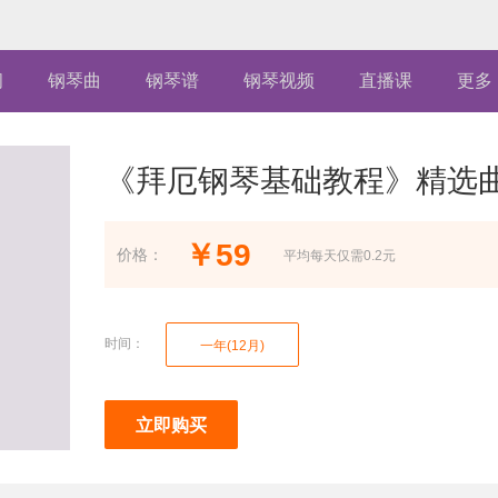
闻
钢琴曲
钢琴谱
钢琴视频
直播课
更多
《拜厄钢琴基础教程》精选
￥59
价格：
平均每天仅需0.2元
时间：
一年(12月)
立即购买