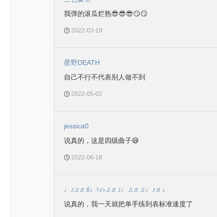
我弹的滚瓜烂熟😎😎😎😏😏
2022-03-19
星野DEATH
自己不行不代表别人做不到
2022-05-02
jessica0
说真的，这是四级曲子😅
2022-06-18
♩♪♫♬♯♩♮♪♭♫♬♪♩♫♬♫♩♪♬♩
说真的，我一天就把单手练到表标准速度了