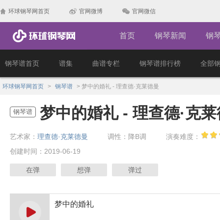
环球钢琴网首页
官网微博
官网微信
首页
钢琴新闻
钢
钢琴谱首页
谱集
曲谱专栏
钢琴谱排行榜
全部
环球钢琴网首页
>
钢琴谱
>
梦中的婚礼 - 理查德·克莱德曼
梦中的婚礼 - 理查德·克
钢琴谱
艺术家：
理查德·克莱德曼
调性：降B调
演奏难度：
创建时间：2019-06-19
在弹
想弹
弹过
梦中的婚礼