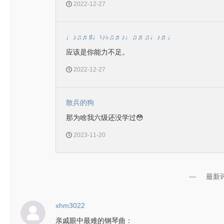
2022-12-27
♩♪♫♬♯♩♮♪♭♫♬♪♩♫♬♫♩♪♬♩
应该是你能力不足。
2022-12-27
散兵的狗
那为啥我六级还没学过😳
2023-11-20
最新
xhm3022
亲戚眼中最难的钢琴曲：