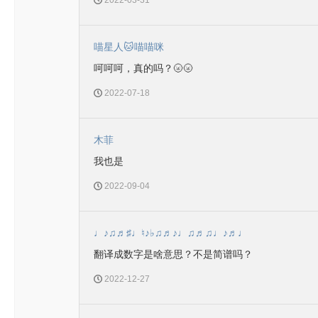
2022-03-31
喵星人🐱喵喵咪
呵呵呵，真的吗？🌝🌝
2022-07-18
木菲
我也是
2022-09-04
♩♪♫♬♯♩♮♪♭♫♬♪♩♫♬♫♩♪♬♩
翻译成数字是啥意思？不是简谱吗？
2022-12-27