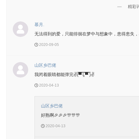
精彩
慕月.
无法得到的爱，只能徘徊在梦中与想象中，患得患失，
2020-09-05
山区乡巴佬
我闭着眼睛都能弹完✌(̿▀̿ ̿Ĺ̯̿̿▀̿ ̿)✌
2020-04-13
山区乡巴佬
好熟啊🎉🎉🎉🎊🎊🎊
2020-04-13