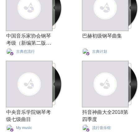
中国音乐家协会钢琴
巴赫初级钢琴曲集
考级（新编第二版）
1—10级精选曲集
古典也流行
古典计划
中央音乐学院钢琴考
抖音神曲大全2018第
级七级曲目
四季度
My music
流行音乐馆