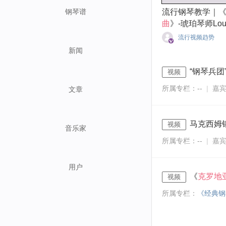
钢琴谱
流行钢琴教学｜
曲
》-琥珀琴师Lou
流行视频趋势
新闻
“钢琴兵团
视频
所属专栏：--
|
嘉宾
文章
马克西姆
视频
音乐家
所属专栏：--
|
嘉宾
用户
《
克罗地
视频
所属专栏：
《经典钢