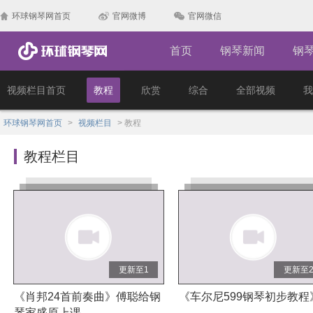
环球钢琴网首页
官网微博
官网微信
首页
钢琴新闻
钢
视频栏目首页
教程
欣赏
综合
全部视频
我
环球钢琴网首页
>
视频栏目
>
教程
教程栏目
更新至1
更新至
《肖邦24首前奏曲》傅聪给钢
《车尔尼599钢琴初步教程
琴家盛原上课