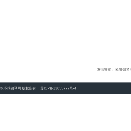
友情链接：
欧狮钢琴
© 环球钢琴网 版权所有
苏ICP备13055777号-4