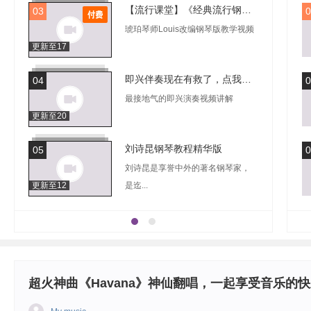
【流行课堂】《经典流行钢琴曲教学》琥珀琴师Louis
03
0
琥珀琴师Louis改编钢琴版教学视频
更新至17
即兴伴奏现在有救了，点我速成
04
0
最接地气的即兴演奏视频讲解
更新至20
刘诗昆钢琴教程精华版
05
0
刘诗昆是享誉中外的著名钢琴家，
更新至12
是迄...
《肖邦24首前奏曲》傅聪给钢琴家盛原上课
06
0
前奏曲是一种短小的乐曲，通常是
更新至1
一首较长作品的前奏。
超火神曲《Havana》神仙翻唱，一起享受音乐的
小朋友学拜厄
07
0
《小朋友的拜厄》又称《孩子们的