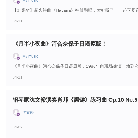
My music
更新至86
拜厄...
【刘宪华】超火神曲《Havana》神仙翻唱，太好听了，一起享受
中国音乐家协会钢琴考级视频教程-周铭孙
08
0
04-21
周铭孙 ，钢琴家，钢琴教育家与评
更新至83
论...
《月半小夜曲》河合奈保子日语原版！
成年人简易钢琴教程100首
09
0
My music
总之，本书作为一本为成年人学钢
《月半小夜曲》河合奈保子日语原版，1986年的现场表演，放到
更新至99
琴的...
04-21
【名家教学】《钢琴大师教你科学高效的练琴》钢琴家秦川
10
1
更新至12
钢琴家沈文裕演奏肖邦《黑键》练习曲 Op.10 No.5
沈文裕
04-02