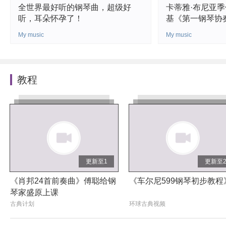
全世界最好听的钢琴曲，超级好
卡蒂雅·布尼亚
听，耳朵怀孕了！
基《第一钢琴协
My music
My music
教程
更新至1
更新至
《肖邦24首前奏曲》傅聪给钢
《车尔尼599钢琴初步教程
琴家盛原上课
古典计划
环球古典视频