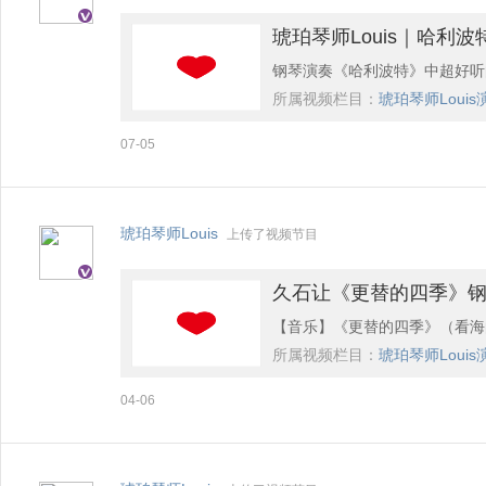
琥珀琴师Louis｜哈利波特
钢琴演奏《哈利波特》中超好听
所属视频栏目：
琥珀琴师Loui
世界再度涌入眼前。不知道今年会
07-05
ed《哈利波特全系列钢琴曲集
配乐。本书为展现钢琴演奏带来
更加华丽地改编。书在某宝：【
琥珀琴师Louis
上传了视频节目
久石让《更替的四季》
【音乐】《更替的四季》（看海
所属视频栏目：
琥珀琴师Loui
下了非常深刻的印象，当琪琪和
04-06
起的主题曲就是《更替的四季》
让我们像置身于天空中自由飞翔
书，朋友、情侣、师生之间都很