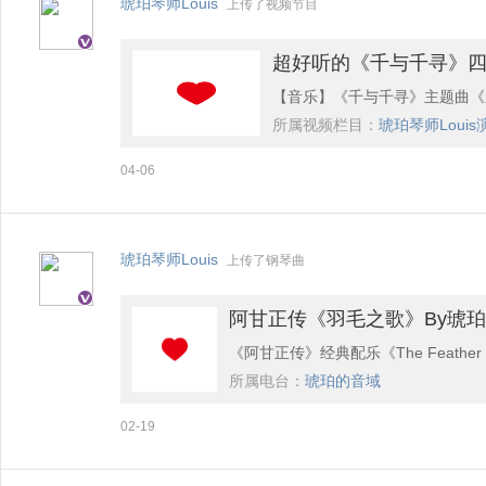
琥珀琴师Louis
上传了视频节目
别，各自演奏的难度都不高，但
超好听的《千与千寻》
琴师Louis&南无言
【音乐】《千与千寻》主题曲《
所属视频栏目：
琥珀琴师Loui
第一张音乐单曲作品，并为20
04-06
的旋律与歌词，完美融合了电影
力精选集: 四手联弹》这本宝
可以弹，关键编曲真的是神仙级
琥珀琴师Louis
上传了钢琴曲
幻。 【作曲】木村弓 【演奏】琥
阿甘正传《羽毛之歌》By琥珀琴
《阿甘正传》经典配乐《The Feather Th
所属电台：
琥珀的音域
飞的羽毛） 原曲：Alan Silvest
02-19
不知道下一块会是什么味道。” ——
是开场出现的这首插曲《羽毛之歌》，