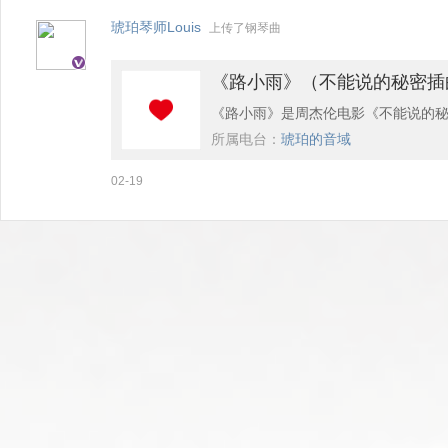
知道开头的片段也隐喻了整个电影的
琥珀琴师Louis
上传了钢琴曲
《路小雨》（不能说的秘密插曲）
《路小雨》是周杰伦电影《不能说的
所属电台：
琥珀的音域
手演奏，女主是用一只手进行合奏。
02-19
础才可以演奏，右边的人因只演奏单
哦~