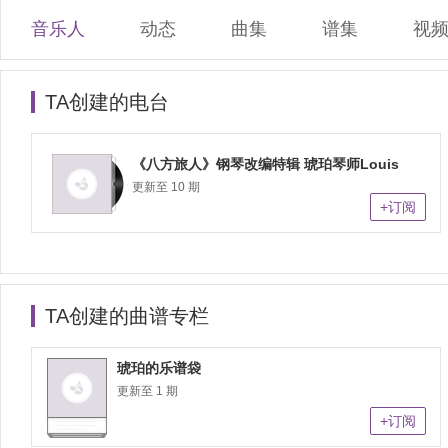
音乐人
动态
曲集
谱集
视
TA创建的电台
《八方旅人》钢琴改编特辑 琥珀琴师Louis
更新至 10 期
+订阅
TA创建的曲谱专栏
琥珀的乐谱袋
更新至 1 期
+订阅