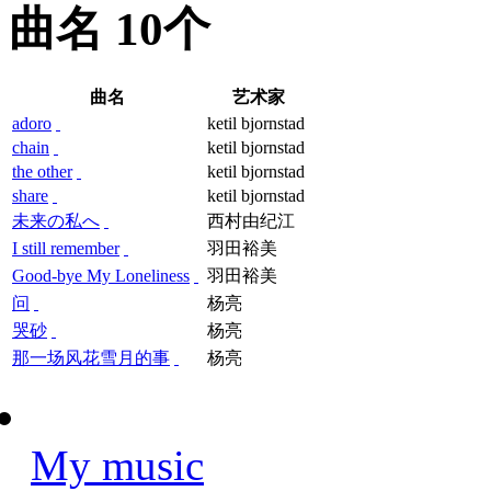
曲名
10个
曲名
艺术家
adoro
ketil bjornstad
chain
ketil bjornstad
the other
ketil bjornstad
share
ketil bjornstad
未来の私へ
西村由纪江
I still remember
羽田裕美
Good-bye My Loneliness
羽田裕美
问
杨亮
哭砂
杨亮
那一场风花雪月的事
杨亮
My music