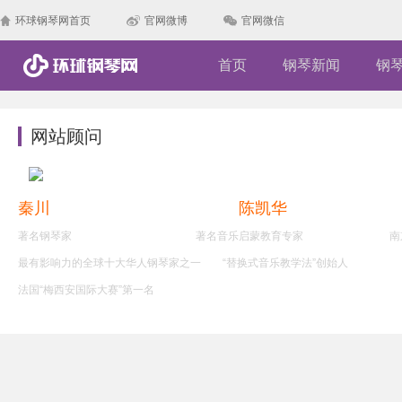
环球钢琴网首页
官网微博
官网微信
首页
钢琴新闻
钢
网站顾问
秦川 陈凯
著名钢琴家 著名音乐启蒙教育专家
最有影响力的全球十大华人钢琴家之一 “替换式音乐教学法”创始人
法国“梅西安国际大赛”第一名