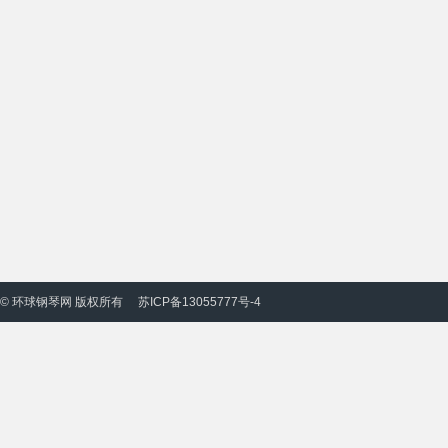
© 环球钢琴网 版权所有
苏ICP备13055777号-4