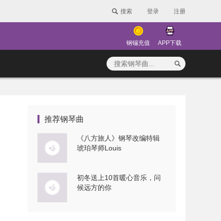
搜索
登录
注册
钢镚充值
APP下载
推荐钢琴曲
《八方旅人》钢琴改编特辑
琥珀琴师Louis
初冬送上10首暖心音乐，问
候远方的你