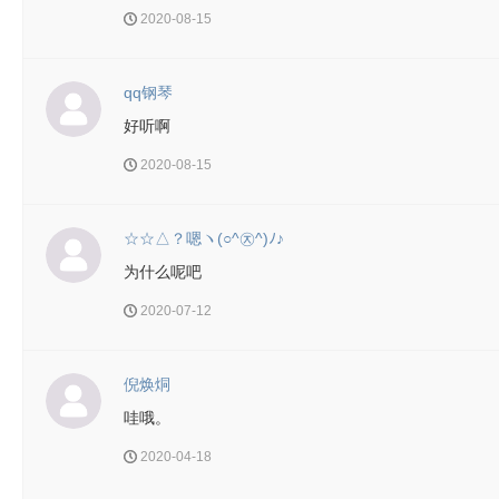
2020-08-15
qq钢琴
好听啊
2020-08-15
☆☆△？嗯ヽ(○^㉨^)ﾉ♪
为什么呢吧
2020-07-12
倪焕烔
哇哦。
2020-04-18