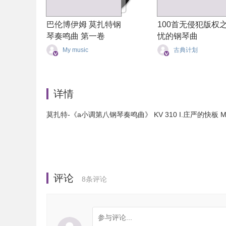
巴伦博伊姆 莫扎特钢
100首无侵犯版权
琴奏鸣曲 第一卷
忧的钢琴曲
My music
古典计划
详情
莫扎特-《a小调第八钢琴奏鸣曲》 KV 310 I.庄严的快板 Mozart 
评论
8
条评论