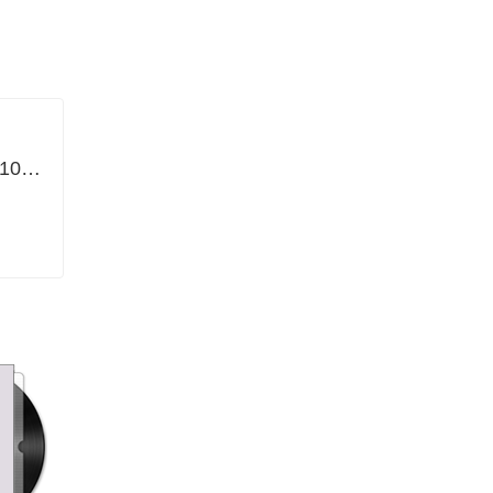
a小调第八钢琴奏鸣曲（K.310）-莫扎特