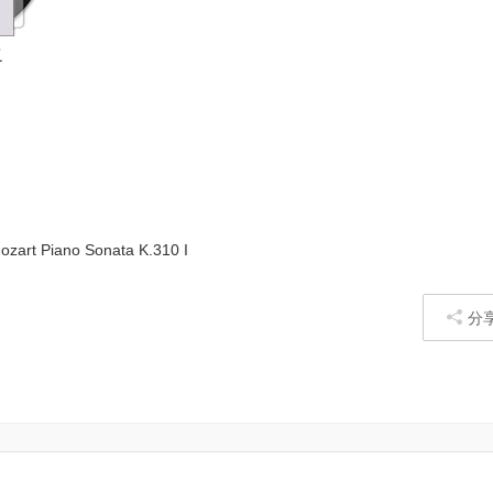
之
Piano Sonata K.310 I
分