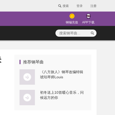
搜索
登录
注册
钢镚充值
APP下载
快
推荐钢琴曲
《八方旅人》钢琴改编特辑
琥珀琴师Louis
初冬送上10首暖心音乐，问
候远方的你