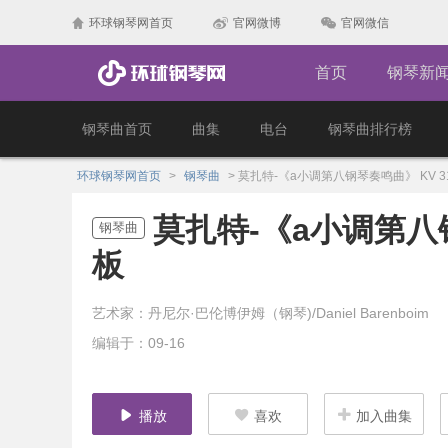
环球钢琴网首页
官网微博
官网微信
首页
钢琴新
钢琴曲首页
曲集
电台
钢琴曲排行榜
环球钢琴网首页
>
钢琴曲
>
莫扎特-《a小调第八钢琴奏鸣曲》 KV 31
莫扎特-《a小调第八钢
钢琴曲
板
艺术家：丹尼尔·巴伦博伊姆（钢琴)/Daniel Barenboim
编辑于：09-16
播放
喜欢
加入曲集