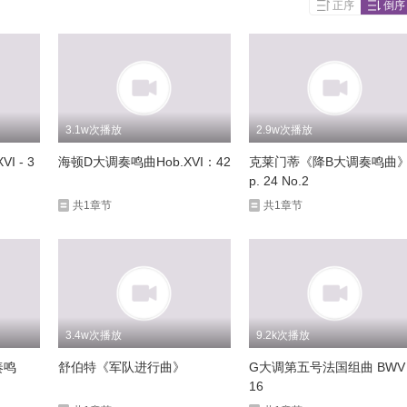
正序
倒序
3.1w次播放
2.9w次播放
I - 3
海顿D大调奏鸣曲Hob.XVI：42
克莱门蒂《降B大调奏鸣曲
p. 24 No.2
共1章节
共1章节
3.4w次播放
9.2k次播放
奏鸣
舒伯特《军队进行曲》
G大调第五号法国组曲 BWV 
16