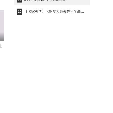
【名家教学】《钢琴大师教你科学高效的练琴》钢琴家秦川
10
空