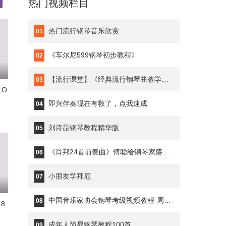
热门视频栏目
热门流行钢琴音乐欣赏
01
《车尔尼599钢琴初步教程》
02
【流行课堂】《经典流行钢琴曲教学》琥珀琴师Louis
03
》O
即兴伴奏现在有救了，点我速成
04
刘诗昆钢琴教程精华版
05
《肖邦24首前奏曲》傅聪给钢琴家盛原上课
06
小朋友学拜厄
07
中国音乐家协会钢琴考级视频教程-周铭孙
08
8
成年人简易钢琴教程100首
09