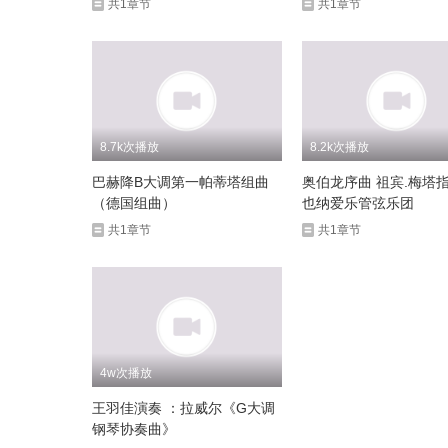
共1章节
共1章节
8.7k次播放
8.2k次播放
巴赫降B大调第一帕蒂塔组曲
奥伯龙序曲 祖宾.梅塔指挥 维
（德国组曲）
也纳爱乐管弦乐团
共1章节
共1章节
4w次播放
王羽佳演奏 ：拉威尔《G大调
钢琴协奏曲》