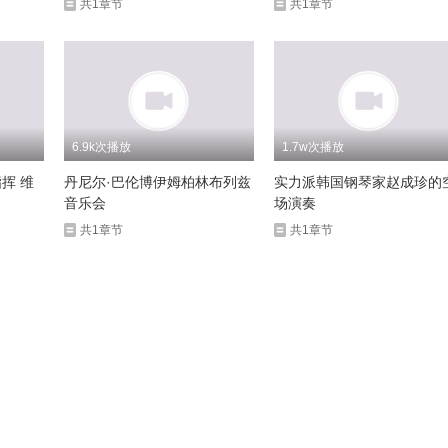
共1章节
共1章节
6.9k次播放
1.7w次播放
丹尼尔·巴伦博伊姆柏林布列兹
实力派韩国钢琴家赵成珍的
音乐会
场演奏
共1章节
共1章节