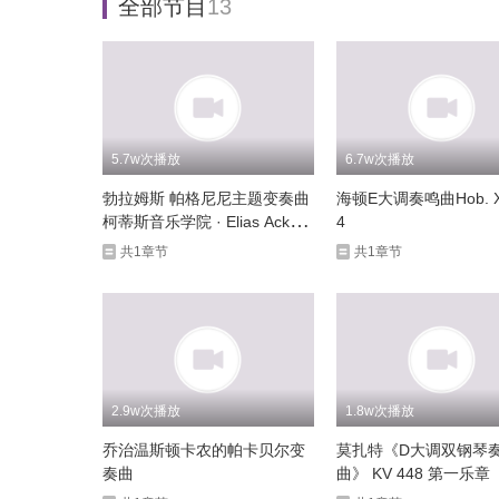
全部节目
13
5.7w次播放
6.7w次播放
勃拉姆斯 帕格尼尼主题变奏曲
海顿E大调奏鸣曲Hob. XV
柯蒂斯音乐学院 · Elias Ackerl
4
y
共1章节
共1章节
2.9w次播放
1.8w次播放
乔治温斯顿卡农的帕卡贝尔变
莫扎特《D大调双钢琴
奏曲
曲》 KV 448 第一乐章