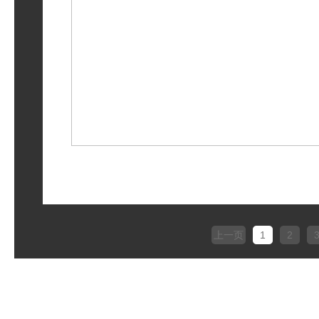
上一页
1
2