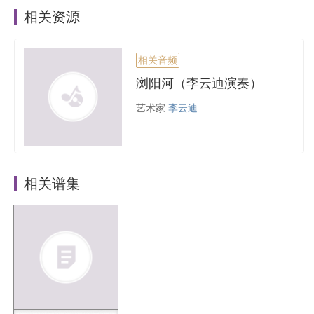
相关资源
相关音频
浏阳河（李云迪演奏）
艺术家:
李云迪
相关谱集