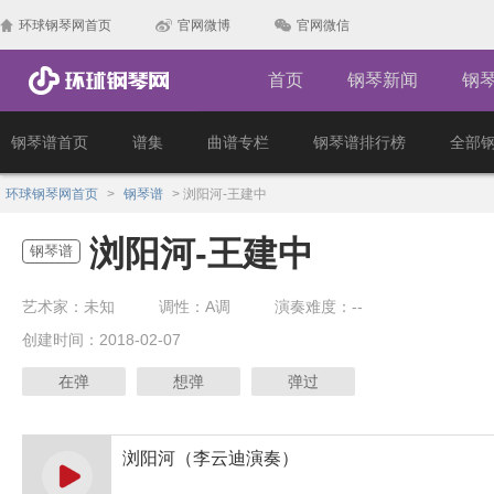
环球钢琴网首页
官网微博
官网微信
首页
钢琴新闻
钢
钢琴谱首页
谱集
曲谱专栏
钢琴谱排行榜
全部
环球钢琴网首页
>
钢琴谱
>
浏阳河-王建中
浏阳河-王建中
钢琴谱
艺术家：未知
调性：A调
演奏难度：--
创建时间：2018-02-07
在弹
想弹
弹过
浏阳河（李云迪演奏）