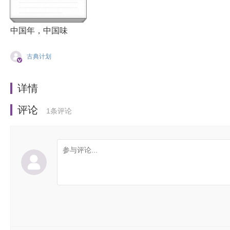
中国年，中国味
古典计划
详情
评论
1
条评论