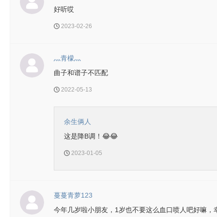
好听哎
2023-02-26
灬青檬灬
曲子和谱子不匹配
2022-05-13
余生俩人
这是降B调！😂😂
2023-01-05
蔓蔓青萝123
今年几岁啦小朋友，1岁也不要这么血口喷人吧好嘛，幸亏