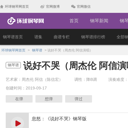
环球钢琴网首页
官网微博
官网微信
首页
钢琴新闻
钢
钢琴谱首页
谱集
曲谱专栏
钢琴谱排行榜
全部
环球钢琴网首页
>
钢琴谱
>
说好不哭（周杰伦 阿信演唱）
说好不哭（周杰伦 阿信演
钢琴谱
艺术家：周杰伦 阿信（陈信宏）
调性：降B调
演奏难度
创建时间：2019-09-17
在弹
想弹
弹过
息怒：《说好不哭》钢琴版