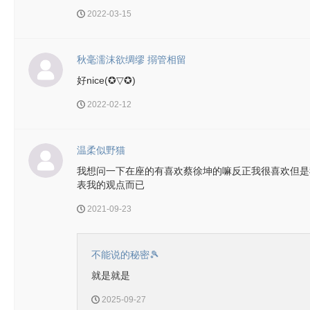
2022-03-15
秋毫濡沫欲绸缪 搦管相留
好nice(✪▽✪)
2022-02-12
温柔似野猫
我想问一下在座的有喜欢蔡徐坤的嘛反正我很喜欢但是
表我的观点而已
2021-09-23
不能说的秘密🎾
就是就是
2025-09-27