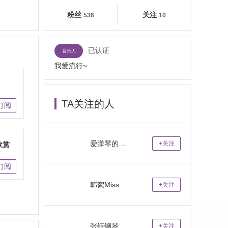
粉丝
关注
536
10
已认证
音乐人
我爱流行~
TA关注的人
订阅
爱弹琴的阿超o
+关注
欣赏
订阅
韩絮Miss Han
+关注
张钰钢琴教师
+关注