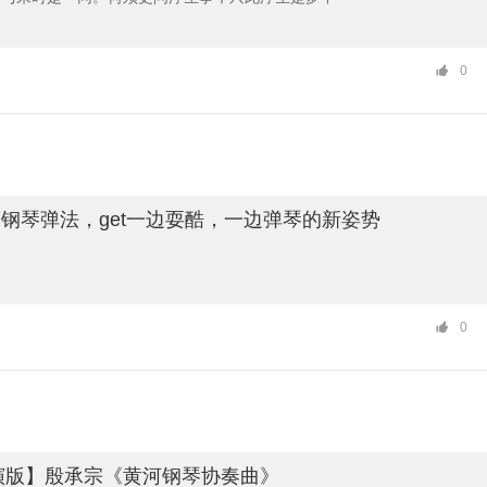
0
钢琴弹法，get一边耍酷，一边弹琴的新姿势
0
首演版】殷承宗《黄河钢琴协奏曲》