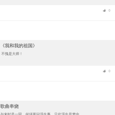
0
奏《我和我的祖国》
，不愧是大师！
0
》歌曲串烧
去与来时是一同。何须更问浮生事，只此浮生是梦中