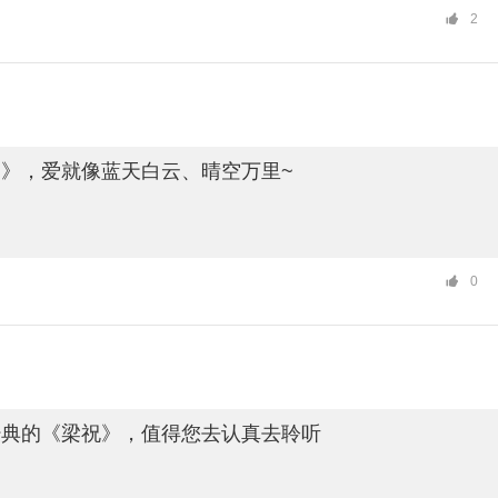
2
》，爱就像蓝天白云、晴空万里~
0
经典的《梁祝》，值得您去认真去聆听