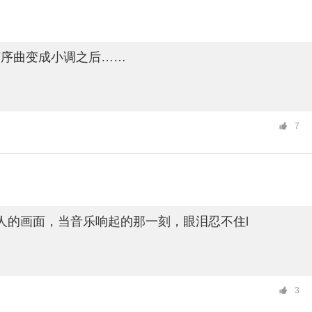
节序曲变成小调之后……
7
人的画面，当音乐响起的那一刻，眼泪忍不住l
3