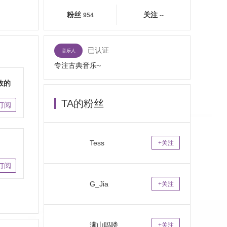
粉丝
关注
954
--
已认证
音乐人
专注古典音乐~
效的
TA的粉丝
订阅
Tess
+关注
订阅
G_Jia
+关注
满山吗喽我腚最亮
+关注