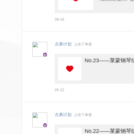
关口雄介、岸本加世
08-16
由北野武自编自导自
的各段情节中，让
同时也将天真无邪
古典计划
上传了单谱
途中产生的友情、
No.23——莱蒙钢琴练
05-22
古典计划
上传了单谱
No.22——莱蒙钢琴练