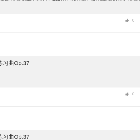
子等主演，于1999年6月5日在日本上映。电影概述《菊次郎的夏天》是
0
演的清新温情的杰作。主题音乐summer穿插于整个故事中为让人感受到
观众随着音乐感受故事中的惬意，也随着音乐感受剧情发展微微的起伏；
的正男（关口雄介饰）和地痞向的小市民菊次郎（北野武饰）的性格及两
亲情、温情诠释了出来。悠扬而弥久。
习曲Op.37
0
习曲Op.37