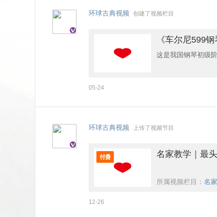
环球古典视频
创建了视频栏目
《车尔尼599
这是我国钢琴初级阶
部分是巩固手型,训
05-24
58~79首.58首
要求初步加快速度.
弹平均,双手对齐,
环球古典视频
上传了视频节目
呼吸,旋律的连贯与
名家教学｜最头
所属视频栏目：
名家
12-26