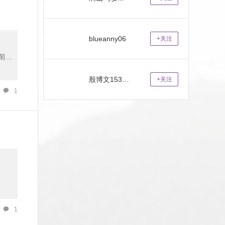
blueanny06
+关注
前这
分是
殷博文15327237577
+关注
1
础上
确,
局,
1