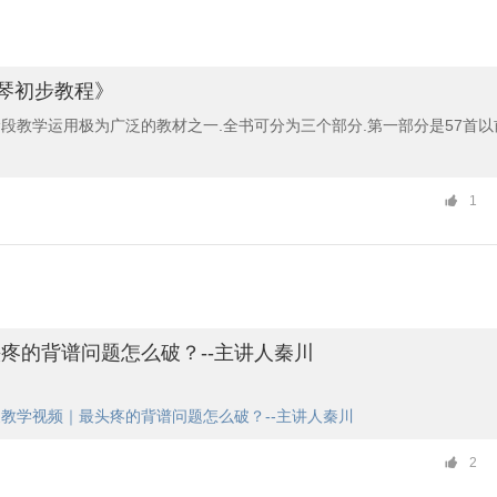
钢琴初步教程》
段教学运用极为广泛的教材之一.全书可分为三个部分.第一部分是57首以
练手指独立性的联系,要求弹奏放松,自然,联系速度以慢速中速为主.第二部
1
到70首饰训练快速练习,这里的快速是针对前阶段而言的,在学生走法正确的基
71首~79首是带装饰音与不带装饰音的旋律练习.练习时先慢速,把节奏弹准
在稍微加快.这部分又是旋律练习要注意乐谱上的表情术语及力度术语,注意分
歌唱.第三部分是80首到结束
疼的背谱问题怎么破？--主讲人秦川
教学视频｜最头疼的背谱问题怎么破？--主讲人秦川
2